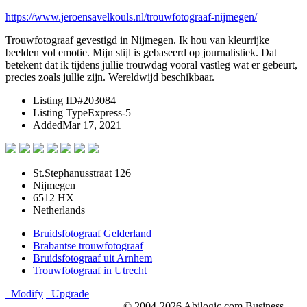
https://www.jeroensavelkouls.nl/trouwfotograaf-nijmegen/
Trouwfotograaf gevestigd in Nijmegen. Ik hou van kleurrijke
beelden vol emotie. Mijn stijl is gebaseerd op journalistiek. Dat
betekent dat ik tijdens jullie trouwdag vooral vastleg wat er gebeurt,
precies zoals jullie zijn. Wereldwijd beschikbaar.
Listing ID
#203084
Listing Type
Express-5
Added
Mar 17, 2021
St.Stephanusstraat 126
Nijmegen
6512 HX
Netherlands
Bruidsfotograaf Gelderland
Brabantse trouwfotograaf
Bruidsfotograaf uit Arnhem
Trouwfotograaf in Utrecht
Modify
Upgrade
© 2004-2026 Abilogic.com Business