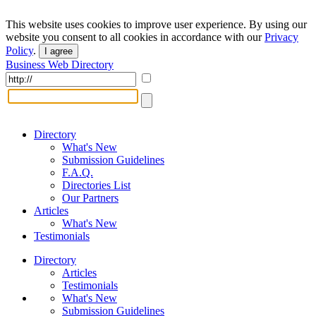
This website uses cookies to improve user experience. By using our
website you consent to all cookies in accordance with our
Privacy
Policy
.
I agree
Business Web Directory
Directory
What's New
Submission Guidelines
F.A.Q.
Directories List
Our Partners
Articles
What's New
Testimonials
Directory
Articles
Testimonials
What's New
Submission Guidelines