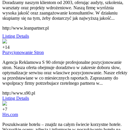
Doradzamy naszym klientom od 2003, oferując audyty, szkolenia,
warsztaty oraz projekty wdrożeniowe. Naszą firmę wyróżnia
wysoka jakość oraz zaangażowanie konsultantów. W działaniu
skupiamy się na tym, żeby dostarczyć jak najwyższą jakość...
http://www.leanpartner.pl
Listing Details
+14
Pozycjonowanie Stron
Agencja Reklamowa S 90 oferuje profesjonalne pozycjonowanie
stron. Nasza oferta obejmuje doradztwo w zakresie doboru slow,
optymalizacje serwisu oraz wlasciwe pozycjonowanie. Nasze efekty
sa przedstawiane w co miesiecznych raportach. Zapraszamy do
wspolpracy firmy potrzebujace rzetelnego partnera w...
http://www.s90.pl
Listing Details
+7
Hrs.com
Poszukiwanie hotelu – znajdz na całym świecie korzystne hotele.
Wszystkie oceny, zdjęcia i informacje w poszukiwaniu hotelu na