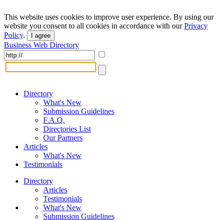
This website uses cookies to improve user experience. By using our
website you consent to all cookies in accordance with our
Privacy
Policy
.
I agree
Business Web Directory
Directory
What's New
Submission Guidelines
F.A.Q.
Directories List
Our Partners
Articles
What's New
Testimonials
Directory
Articles
Testimonials
What's New
Submission Guidelines