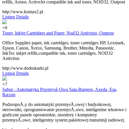
refills, Armor, ActiveJet compatible ink and toner, NOD32, Outpost
http://www.komax2.pl
Listing Details
+9
Toner, Inkjet Cartridges and Paper, Nod32 Antivirus, Outpost
Office Supplies paper, ink cartridges, toner cartridges HP, Lexmark,
Epson, Canon, Xerox, Samsung, Brother, Minolta, Panasonic.
InkTec inkjet refills,compatible ink, toner cartridges, NOD32
Antivirus
http://www.dodrukarki.pl
Listing Details
+7
Sabur - Automatyka Przemyså‚Owa Saia-Burgess, Axeda, Esa,
Racom
PodzespoÅ‚y do automatyki przemysÅ‚owej i budynkowej,
sterowniki, oprogramowanie przemysÅ‚owe, inteligentne tekstowe i
graficzne panele operatorskie, monitory i komputery
przemysÅ‚owe, inteligentny system pakietowej transmisji radiowej.